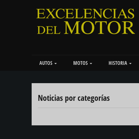
Pasar
al
contenido
principal
Main
AUTOS
MOTOS
HISTORIA
navigation
Noticias por categorías