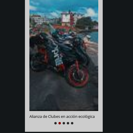
Varadero Racing
e La Habana
Alianza de Clubes en acción ecológica
NEXT
PREVIOUS
1
2
3
4
5