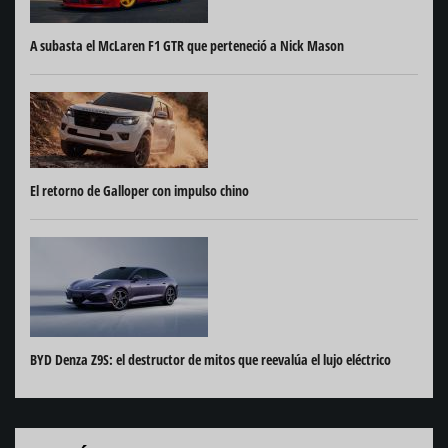
A subasta el McLaren F1 GTR que perteneció a Nick Mason
El retorno de Galloper con impulso chino
BYD Denza Z9S: el destructor de mitos que reevalúa el lujo eléctrico