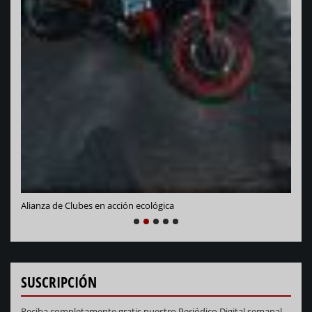
Vara
Alianza de Clubes en acción ecológica
NEXT
PREVIOUS
1
2
3
4
5
SUSCRIPCIÓN
Reciba completamente gratis nuestro Periódico Digital semanal