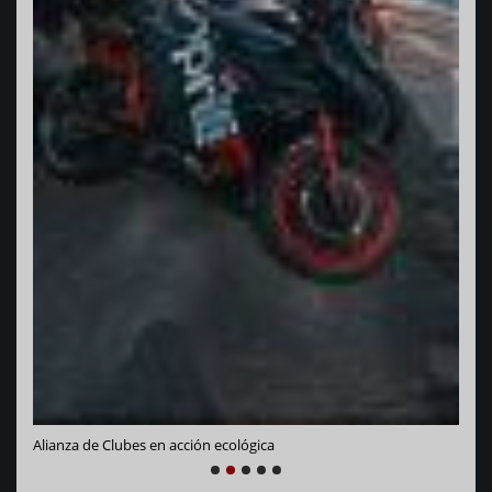
Vara
Alianza de Clubes en acción ecológica
NEXT
PREVIOUS
1
2
3
4
5