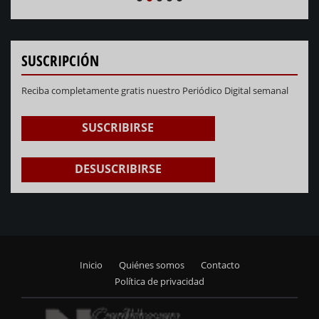
NEXT
PREVIOUS
1
2
3
4
5
SUSCRIPCIÓN
Reciba completamente gratis nuestro Periódico Digital semanal
SUSCRIBIRSE
DESUSCRIBIRSE
Inicio
Quiénes somos
Contacto
Footer
Política de privacidad
menu