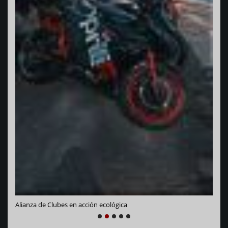
Vara
Alianza de Clubes en acción ecológica
NEXT
PREVIOUS
1
2
3
4
5