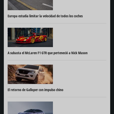
Europa estudia limitar la velocidad de todos los coches
A subasta el McLaren F1 GTR que perteneció a Nick Mason
El retorno de Galloper con impulso chino