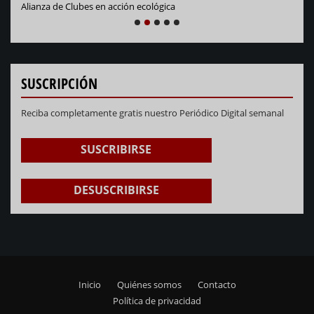
Alianza de Clubes en acción ecológica
NEXT
PREVIOUS
1
2
3
4
5
SUSCRIPCIÓN
Reciba completamente gratis nuestro Periódico Digital semanal
SUSCRIBIRSE
DESUSCRIBIRSE
Inicio
Quiénes somos
Contacto
Footer
Política de privacidad