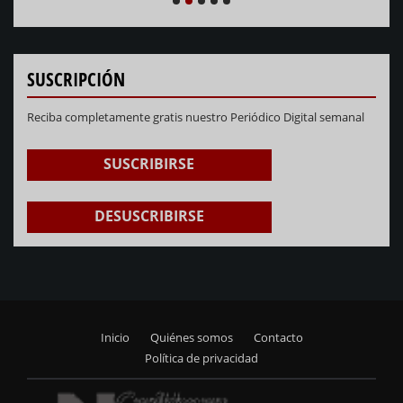
NEXT
PREVIOUS
1
2
3
4
5
SUSCRIPCIÓN
Reciba completamente gratis nuestro Periódico Digital semanal
SUSCRIBIRSE
DESUSCRIBIRSE
Inicio
Quiénes somos
Contacto
Footer
Política de privacidad
menu