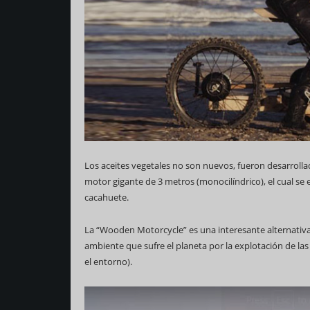
Los aceites vegetales no son nuevos, fueron desarrollad
motor gigante de 3 metros (monocilíndrico), el cual se 
cacahuete.
La “Wooden Motorcycle” es una interesante alternativ
ambiente que sufre el planeta por la explotación de la
el entorno).