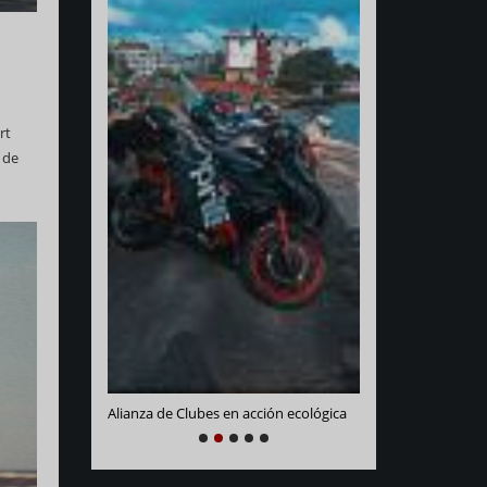
rt
 de
Varadero Racing
e La Habana
Alianza de Clubes en acción ecológica
NEXT
PREVIOUS
1
2
3
4
5