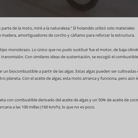
 parte de la moto, miré a la naturaleza.” El holandés utilizó solo materiales
de madera, amortiguadores de corcho y cáñamo para reforzar la estructura.
 tipo monobrazo. Lo único que no pudo sustituir fue el motor, de baja cilin
la transmisión. Con similares ideas de sustentación, se escogió el combustible
ar un biocombustible a partir de las algas. Estas algas pueden ser cultivadas
ro planeta. Con el aceite de algas, esta moto arranca y funciona, pero aún le
ta con combustible derivado del aceite de algas y un 50% de aceite de coci
rcana a las 100 millas (160 km/h), lo que no es poco.