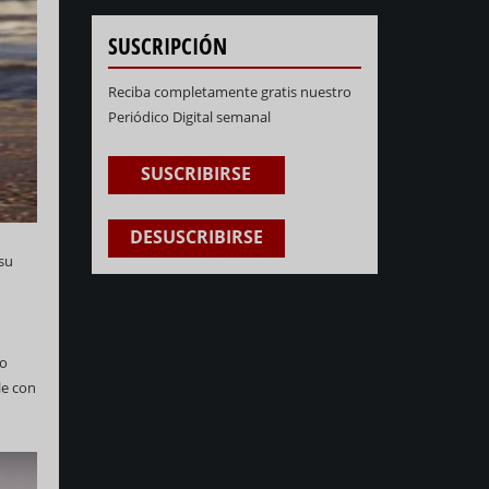
SUSCRIPCIÓN
Reciba completamente gratis nuestro
Periódico Digital semanal
SUSCRIBIRSE
DESUSCRIBIRSE
 su
io
le con