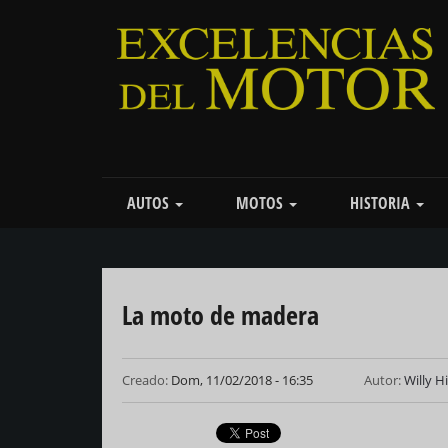
Pasar
al
contenido
principal
Main
AUTOS
MOTOS
HISTORIA
navigation
La moto de madera
Creado:
Dom, 11/02/2018 - 16:35
Autor:
Willy H