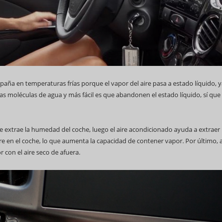
paña en temperaturas frías porque el vapor del aire pasa a estado líquido, 
s moléculas de agua y más fácil es que abandonen el estado líquido, sí que 
se extrae la humedad del coche, luego el aire acondicionado ayuda a extraer 
re en el coche, lo que aumenta la capacidad de contener vapor. Por último, a
 con el aire seco de afuera.