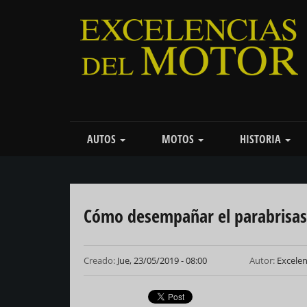
Pasar
al
contenido
principal
Main
AUTOS
MOTOS
HISTORIA
navigation
Cómo desempañar el parabrisas
Creado:
Jue, 23/05/2019 - 08:00
Autor:
Excele