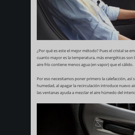
¿Por qué es este el mejor método? Pues el cristal se em
cuanto mayor es la temperatura, más energéticas son la
aire frío contiene menos agua (en vapor) que el cálido.
Por eso necesitamos poner primero la calefacción, así 
humedad, al apagar la recirculación introduce nuevo ai
las ventanas ayuda a mezclar el aire húmedo del interior