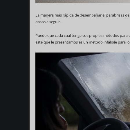
La manera más rápida de desempañar el parabrisas del 
pasos a seguir.
Puede que cada cual tenga sus propios métodos para d
este que le presentamos es un método infalible para lo