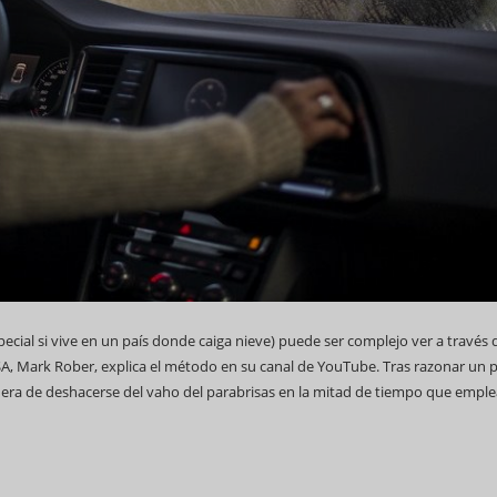
cial si vive en un país donde caiga nieve) puede ser complejo ver a través 
SA, Mark Rober, explica el método en su canal de YouTube. Tras razonar un 
era de deshacerse del vaho del parabrisas en la mitad de tiempo que emp