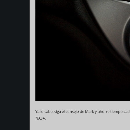
Ya lo sabe, siga el consejo de Mark y ahorre tiempo cad
NASA.