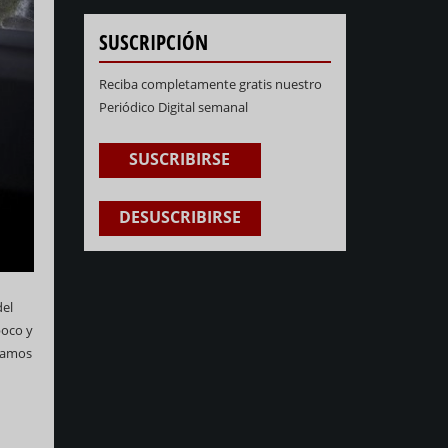
SUSCRIPCIÓN
Reciba completamente gratis nuestro
Periódico Digital semanal
SUSCRIBIRSE
DESUSCRIBIRSE
del
poco y
leamos