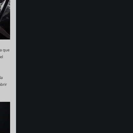
ya que
el
la
brir