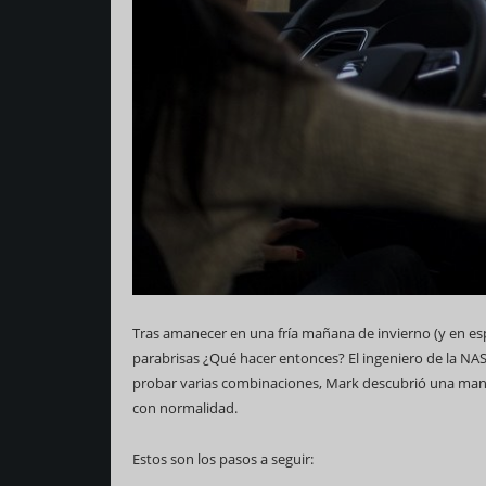
Tras amanecer en una fría mañana de invierno (y en espe
parabrisas ¿Qué hacer entonces? El ingeniero de la NA
probar varias combinaciones, Mark descubrió una man
con normalidad.
Estos son los pasos a seguir: