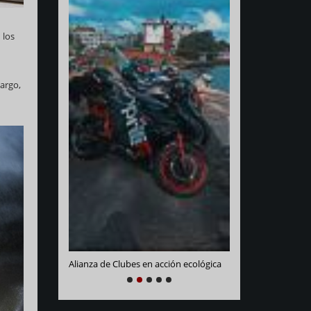
 los
argo,
Varadero Racing
e La Habana
Alianza de Clubes en acción ecológica
NEXT
PREVIOUS
1
2
3
4
5