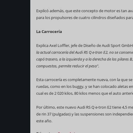
Explicó además, que este concepto de motor es tan av
para los propulsores de cuatro cilindros diseñados para
La Carrocería
Explica Axel Loffler, jefe de Diseño de Audi Sport Gmb
la actual carrocería del Audi RS Q e-tron E2, no se conser
capó trasero, a la izquierda y a la derecha de los pilares 
compuestos, permite reducir el peso".
Esta carrocería es completamente nueva, con la que se l
ruedas, como en los buggy, y se han colocado aletas en 
cual es de 2 020 kilos, 80 kilos menos que el auto anteri
Por último, este nuevo Audi RS Q e-tron E2 tiene 4,5 me
de rin 37 (pulgadas) y las suspensiones son independien
este año.