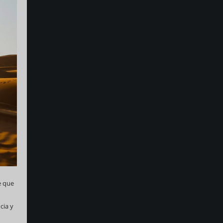
e que
cia y