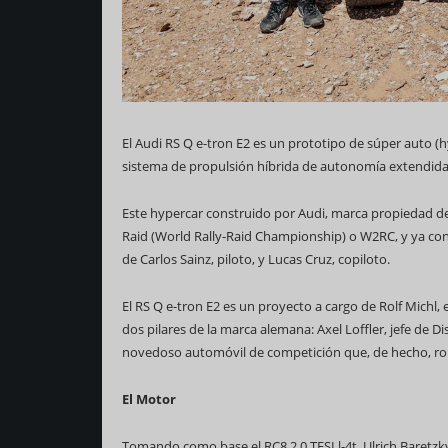
El Audi RS Q e-tron E2 es un prototipo de súper auto (
sistema de propulsión híbrida de autonomía extendida, 
Este hypercar construido por Audi, marca propiedad d
Raid (World Rally-Raid Championship) o W2RC, y ya cons
de Carlos Sainz, piloto, y Lucas Cruz, copiloto.
El RS Q e-tron E2 es un proyecto a cargo de Rolf Michl
dos pilares de la marca alemana: Axel Loffler, jefe de 
novedoso automóvil de competición que, de hecho, ro
El Motor
Tomando como base el RC8 2.0 TFSI l-4t, Ulrich Baretzky