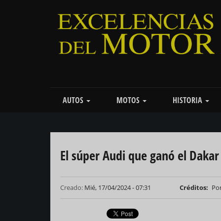
Pasar
al
contenido
principal
Main
AUTOS
MOTOS
HISTORIA
navigation
El súper Audi que ganó el Dakar
Creado:
Mié, 17/04/2024 - 07:31
Créditos
Por