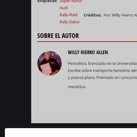
Etiquetas
Super Autos
Audi
Rally-Raid
Créditos
Por: Willy Hierro A
Rally Dakar
SOBRE EL AUTOR
WILLY HIERRO ALLEN
Periodista, licenciado en la Universid
Escribe sobre transporte terrestre, aé
y prensa plana. Premiado en concursos
mecánica.