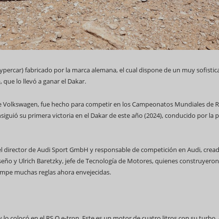
hypercar) fabricado por la marca alemana, el cual dispone de un muy sofisti
69 Campeonato Mundial WCC
que lo llevó a ganar el Dakar.
e Volkswagen, fue hecho para competir en los Campeonatos Mundiales de Ra
iguió su primera victoria en el Dakar de este año (2024), conducido por la p
Feria Internacional d
, el director de Audi Sport GmbH y responsable de competición en Audi, crea
(Fihav) 2023
Diseño y Ulrich Baretzky, jefe de Tecnología de Motores, quienes construyero
mpe muchas reglas ahora envejecidas.
 lo colocó en el RS Q e-tron. Este es un motor de cuatro litros con su turbo,