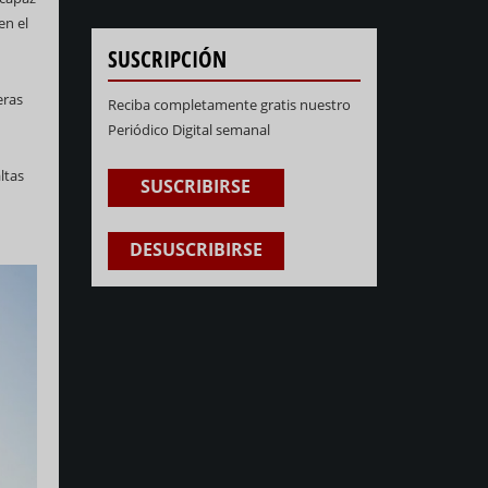
en el
SUSCRIPCIÓN
eras
Reciba completamente gratis nuestro
Periódico Digital semanal
ltas
SUSCRIBIRSE
DESUSCRIBIRSE