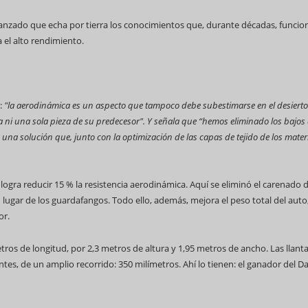
anzado que echa por tierra los conocimientos que, durante décadas, funci
 el alto rendimiento.
H:
"la aerodinámica es un aspecto que tampoco debe subestimarse en el desierto
va ni una sola pieza de su predecesor". Y señala que “hemos eliminado los bajos 
B, una solución que, junto con la optimización de las capas de tejido de los mater
ogra reducir 15 % la resistencia aerodinámica. Aquí se eliminó el carenado d
lugar de los guardafangos. Todo ello, además, mejora el peso total del auto,
or.
tros de longitud, por 2,3 metros de altura y 1,95 metros de ancho. Las llant
tes, de un amplio recorrido: 350 milímetros. Ahí lo tienen: el ganador del D