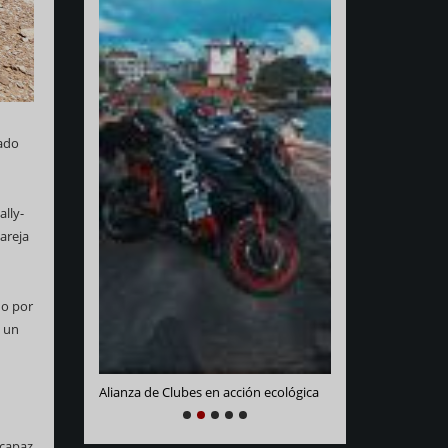
cado
lly-
areja
Varadero Racing
e La Habana
do por
n un
Alianza de Clubes en acción ecológica
NEXT
PREVIOUS
1
2
3
4
5
 capaz