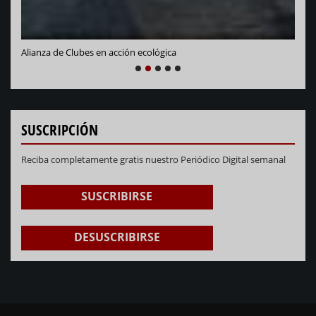
NEXT
PREVIOUS
1
2
3
4
5
SUSCRIPCIÓN
Reciba completamente gratis nuestro Periódico Digital semanal
SUSCRIBIRSE
DESUSCRIBIRSE