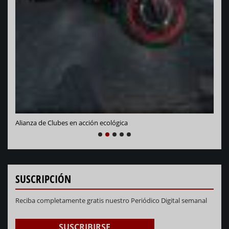
Vara
Alianza de Clubes en acción ecológica
NEXT
PREVIOUS
1
2
3
4
5
SUSCRIPCIÓN
Reciba completamente gratis nuestro Periódico Digital semanal
SUSCRIBIRSE