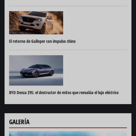
El retorno de Galloper con impulso chino
BYD Denza Z9S: el destructor de mitos que reevalúa el lujo eléctrico
GALERÍA