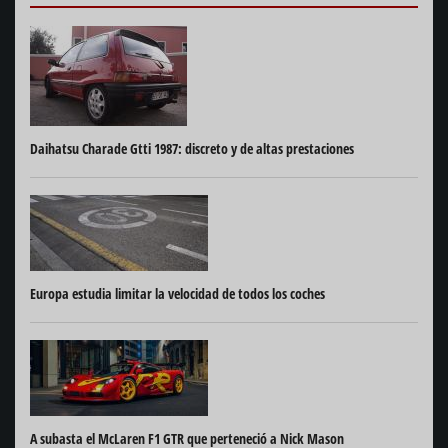
Daihatsu Charade Gtti 1987: discreto y de altas prestaciones
Europa estudia limitar la velocidad de todos los coches
A subasta el McLaren F1 GTR que perteneció a Nick Mason