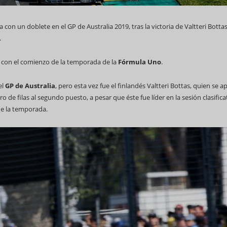
n un doblete en el GP de Australia 2019, tras la victoria de Valtteri Botta
.
 con el comienzo de la temporada de la
Fórmula Uno
.
 WCC
el
GP de Australia
, pero esta vez fue el finlandés Valtteri Bottas, quien se a
de filas al segundo puesto, a pesar que éste fue líder en la sesión clasifica
de la temporada.
Feria Internacional de La Habana
(Fihav) 2023
Alianza de Clubes en a