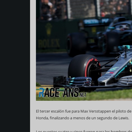
El tercer escalón fue para Max Versstappen el piloto d
Honda, finalizando a menos de un segundo de Lewis.
Los puestos cuatro y cinco fueron para los hombres de 