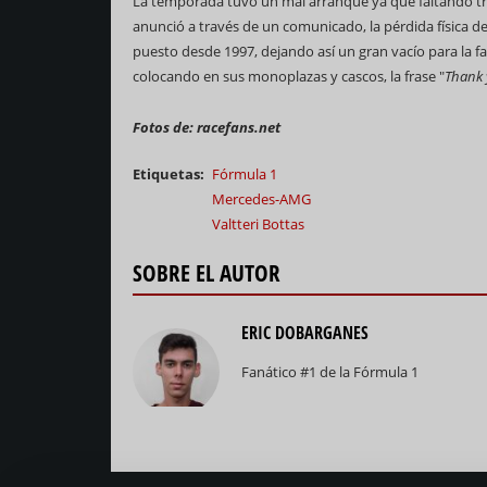
La temporada tuvo un mal arranque ya que faltando tres
anunció a través de un comunicado, la pérdida física de
puesto desde 1997, dejando así un gran vacío para la f
colocando en sus monoplazas y cascos, la frase "
Thank 
Fotos de: racefans.net
Etiquetas
Fórmula 1
Mercedes-AMG
Valtteri Bottas
SOBRE EL AUTOR
ERIC DOBARGANES
Fanático #1 de la Fórmula 1