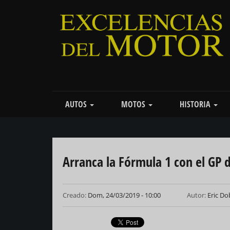
Pasar
al
contenido
principal
Main
AUTOS
MOTOS
HISTORIA
navigation
Arranca la Fórmula 1 con el GP
Creado:
Dom, 24/03/2019 - 10:00
Autor:
Eric D