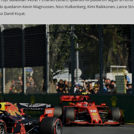
rás quedaron Kevin Magnussen, Nico Hulkenberg, Kimi Raikkonen, Lance Stro
o Daniil Kvyat.