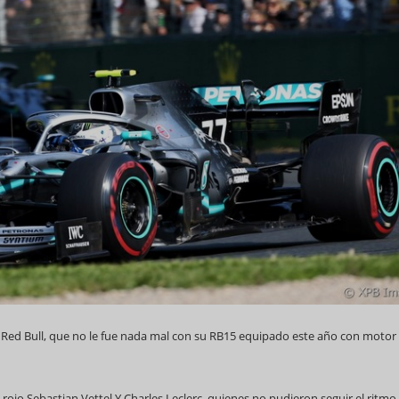
e Red Bull, que no le fue nada mal con su RB15 equipado este año con motor
rojo Sebastian Vettel Y Charles Leclerc, quienes no pudieron seguir el ritmo