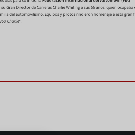
 días para su inicio, la
Federación Internacional del Automóvil (FIA)
 su Gran Director de Carreras Charlie Whiting a sus 66 años, quien ocupaba 
amilia del automovilismo. Equipos y pilotos rindieron homenaje a esta gran f
you Charlie
".