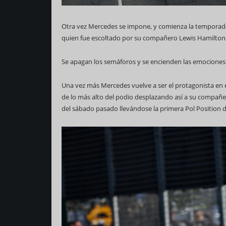
Otra vez Mercedes se impone, y comienza la temporada co
quien fue escoltado por su compañero Lewis Hamilton
Se apagan los semáforos y se encienden las emociones
69 Campeonato Mundial
Una vez más Mercedes vuelve a ser el protagonista en 
de lo más alto del podio desplazando así a su compañero 
del sábado pasado llevándose la primera Pol Position 