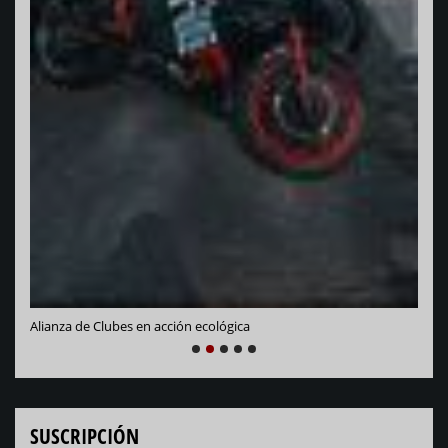
Vara
Alianza de Clubes en acción ecológica
NEXT
PREVIOUS
1
2
3
4
5
SUSCRIPCIÓN