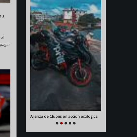
 su
 el
apagar
Varadero Racing
e La Habana
Alianza de Clubes en acción ecológica
NEXT
PREVIOUS
1
2
3
4
5