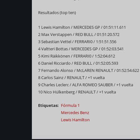
Resultados (top ten)
1 Lewis Hamilton / MERCEDES GP / 01:51:11.611
2 Max Verstappen / RED BULL / 01:51:20.572
3 Sebastian Vettel / FERRARI0 / 1:51:51.556
4 Valtteri Bottas / MERCEDES GP / 01:52:03.541
5 Kimi Räikkönen / FERRARI0 / 1:52:04.612
6 Daniel Ricciardo / RED BULL / 01:52:05.593
7 Fernando Alonso / McLAREN RENAULT / 01:52:54.622
8 Carlos Sainz / RENAULT / +1 vuelta
9 Charles Leclerc / ALFA ROMEO SAUBER / +1 vuelta
10 Nico Hülkenberg / RENAULT / +1 vuelta
Etiquetas
Fórmula 1
Mercedes Benz
Lewis Hamilton