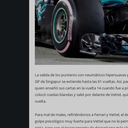
La salida de los punteros con neumáticos hipersuaves 
GP de Singapur se extiende hasta las 61 vueltas. Así, pa
quien enseñó sus cartas en la vuelta 14 cuando fue a pi
colocó ruedas blandas y salió por delante de Vettel, q
vuelta.
Para mal de males, refiriéndonos a Ferrari y Vettel, el
golpe psicológico muy fuerte para Vettel que no le per
pista, pero con el inconveniente de desgastarse más rá