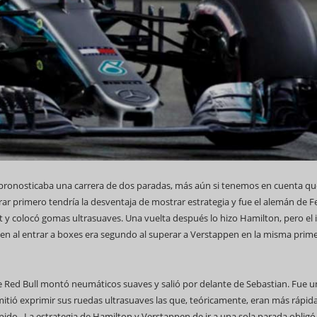
pronosticaba una carrera de dos paradas, más aún si tenemos en cuenta qu
rar primero tendría la desventaja de mostrar estrategia y fue el alemán de Fe
t y colocó gomas ultrasuaves. Una vuelta después lo hizo Hamilton, pero el 
uien al entrar a boxes era segundo al superar a Verstappen en la misma prim
 de Red Bull montó neumáticos suaves y salió por delante de Sebastian. Fue u
mitió exprimir sus ruedas ultrasuaves las que, teóricamente, eran más rápid
pido. La estrategia de Hamilton y Verstappen de ir a una sola parada obligó