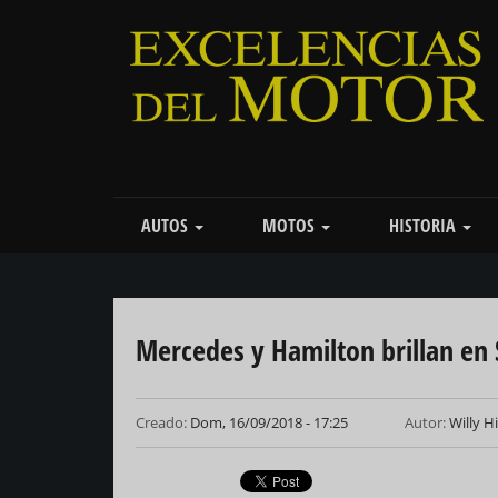
Pasar
al
contenido
principal
Main
AUTOS
MOTOS
HISTORIA
navigation
Mercedes y Hamilton brillan en
Creado:
Dom, 16/09/2018 - 17:25
Autor:
Willy H