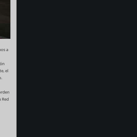
mos a
ión
e, el
o.
 orden
u Red