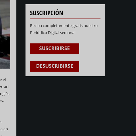
SUSCRIPCIÓN
Reciba completamente gratis nuestro
Periódico Digital semanal
SUSCRIBIRSE
DESUSCRIBIRSE
e el
rrari
inglés
era
n
as en
 a