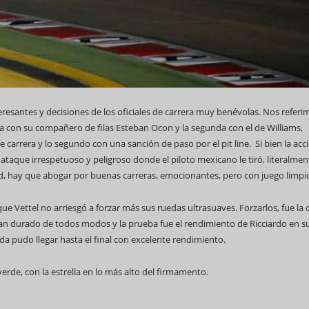
eresantes y decisiones de los oficiales de carrera muy benévolas. Nos referi
era con su compañero de filas Esteban Ocon y la segunda con el de Williams,
 carrera y lo segundo con una sanción de paso por el pit line. Si bien la acc
taque irrespetuoso y peligroso donde el piloto mexicano le tiró, literalment
, hay que abogar por buenas carreras, emocionantes, pero con juego limpi
que Vettel no arriesgó a forzar más sus ruedas ultrasuaves. Forzarlos, fue la
eran durado de todos modos y la prueba fue el rendimiento de Ricciardo en s
da pudo llegar hasta el final con excelente rendimiento.
rde, con la estrella en lo más alto del firmamento.