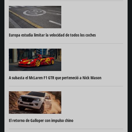
Europa estudia limitar la velocidad de todos los coches
A subasta el McLaren F1 GTR que perteneció a Nick Mason
El retorno de Galloper con impulso chino