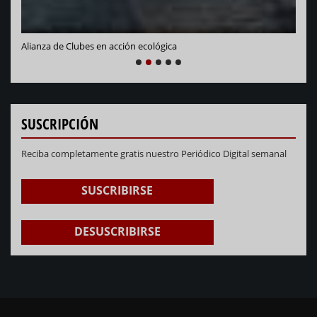
Alianza de Clubes en acción ecológica
NEXT
PREVIOUS
1
2
3
4
5
SUSCRIPCIÓN
Reciba completamente gratis nuestro Periódico Digital semanal
SUSCRIBIRSE
DESUSCRIBIRSE