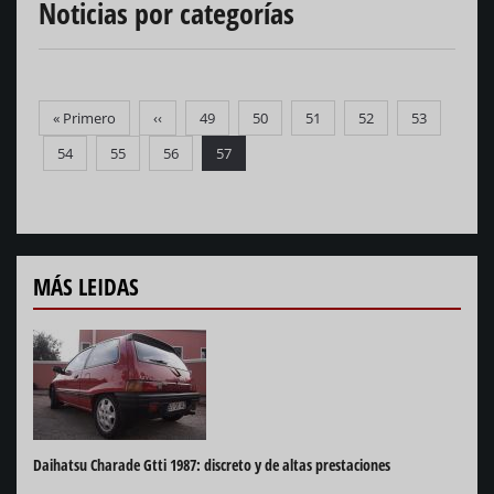
Noticias por categorías
Paginación
Primera
« Primero
Página
‹‹
Página
49
Página
50
Página
51
Página
52
Página
53
página
anterior
Página
54
Página
55
Página
56
Página
57
actual
MÁS LEIDAS
Daihatsu Charade Gtti 1987: discreto y de altas prestaciones