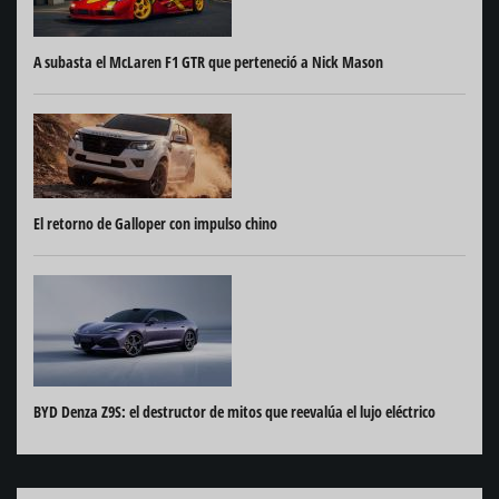
A subasta el McLaren F1 GTR que perteneció a Nick Mason
El retorno de Galloper con impulso chino
BYD Denza Z9S: el destructor de mitos que reevalúa el lujo eléctrico