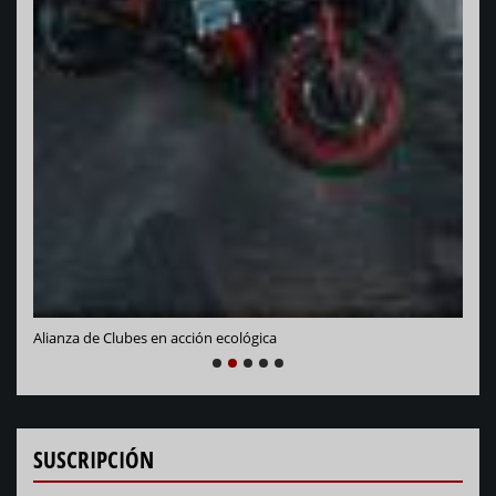
Vara
Alianza de Clubes en acción ecológica
NEXT
PREVIOUS
1
2
3
4
5
SUSCRIPCIÓN