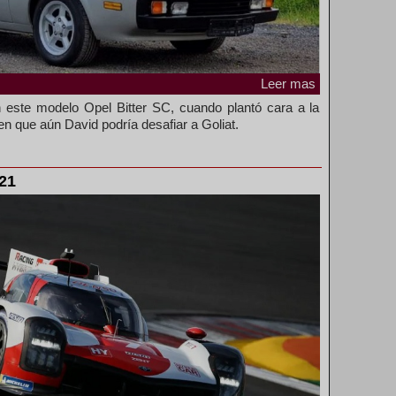
Leer mas
n este modelo Opel Bitter SC, cuando plantó cara a la
n que aún David podría desafiar a Goliat.
21