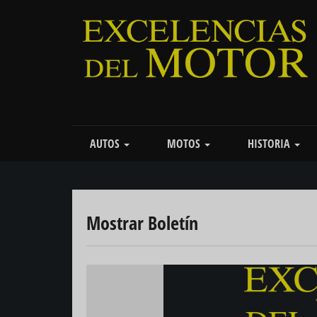
Pasar
al
contenido
principal
Main
AUTOS
MOTOS
HISTORIA
navigation
Mostrar Boletín