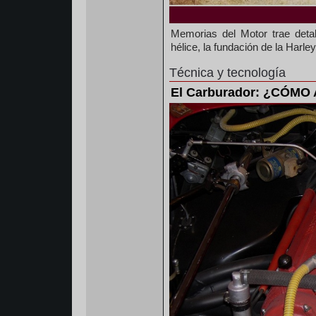
Memorias del Motor trae detal
hélice, la fundación de la Ha
Técnica y tecnología
El Carburador: ¿CÓM