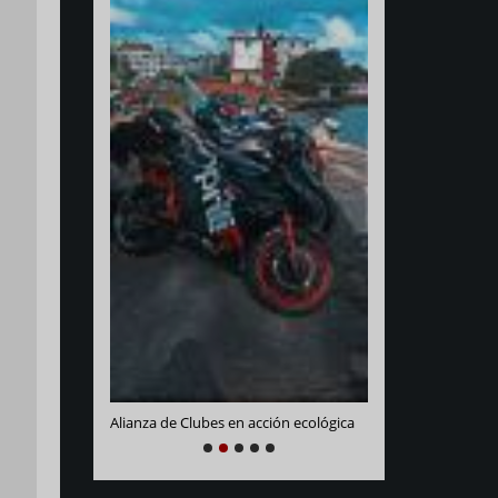
Varadero Racing
e La Habana
Alianza de Clubes en acción ecológica
NEXT
PREVIOUS
1
2
3
4
5