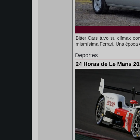
Bitter Cars tuvo su clímax co
mismísima Ferrari. Una época e
Deportes
24 Horas de Le Mans 20