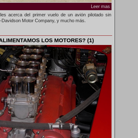
Leer mas
les acerca del primer vuelo de un avión pilotado sin
rley-Davidson Motor Company, y mucho más.
O ALIMENTAMOS LOS MOTORES? (1)
69 Campeonato Mundial WCC
Feria Internacional d
(Fihav) 2023