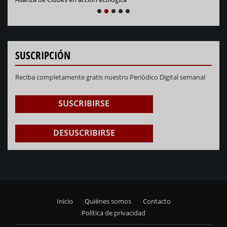
NEXT
PREVIOUS
1
2
3
4
5
SUSCRIPCIÓN
Reciba completamente gratis nuestro Periódico Digital semanal
SUSCRIBIRSE
DESUSCRIBIRSE
Inicio
Quiénes somos
Contacto
Footer
Política de privacidad
menu