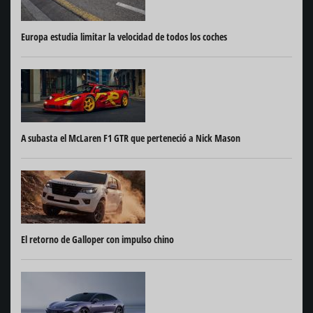
Europa estudia limitar la velocidad de todos los coches
A subasta el McLaren F1 GTR que perteneció a Nick Mason
El retorno de Galloper con impulso chino