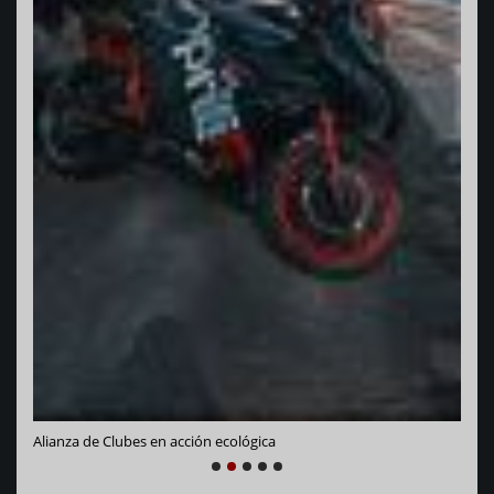
Vara
Alianza de Clubes en acción ecológica
NEXT
PREVIOUS
1
2
3
4
5