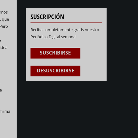
ramos
SUSCRIPCIÓN
, que
 Pero
Reciba completamente gratis nuestro
Periódico Digital semanal
o
idea:
SUSCRIBIRSE
DESUSCRIBIRSE
e
a
 firma