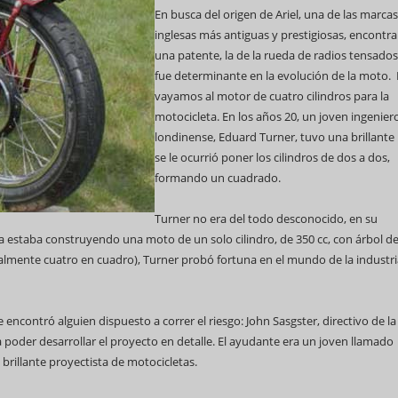
En busca del origen de Ariel, una de las marcas
inglesas más antiguas y prestigiosas, encont
una patente, la de la rueda de radios tensados
fue determinante en la evolución de la moto.
vayamos al motor de cuatro cilindros para la
motocicleta. En los años 20, un joven ingenier
londinense, Eduard Turner, tuvo una brillante 
se le ocurrió poner los cilindros de dos a dos,
formando un cuadrado.
Turner no era del todo desconocido, en su
ya estaba construyendo una moto de un solo cilindro, de 350 cc, con árbol d
ralmente cuatro en cuadro), Turner probó fortuna en el mundo de la industri
encontró alguien dispuesto a correr el riesgo: John Sasgster, directivo de la
a poder desarrollar el proyecto en detalle. El ayudante era un joven llamado
rillante proyectista de motocicletas.