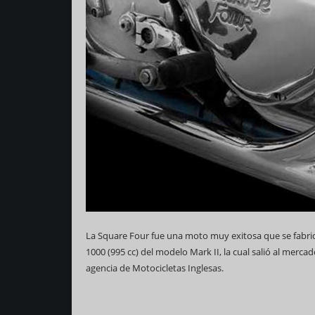
La Square Four fue una moto muy exitosa que se fabricó
1000 (995 cc) del modelo Mark II, la cual salió al merca
agencia de Motocicletas Inglesas.