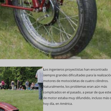
69 Campeonato Mundial WCC
L
os ingenieros proyectistas han encontrado
Feria Internacional d
siempre grandes dificultades para la realizaci
(Fihav) 2023
motores de motocicletas de cuatro cilindros.
Naturalmente, los problemas eran aún más
complicados en el pasado, a pesar de que este
de motor estaba muy difundido, incluso más 
hoy día, en América.