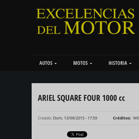
Pasar
al
contenido
principal
Main
AUTOS
MOTOS
HISTORIA
navigation
ARIEL SQUARE FOUR 1000 cc
Creado:
Dom, 13/09/2015 - 17:59
Créditos
Wil