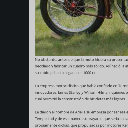
No obstante, antes de que la moto hiciera su presentac
decidieron fabricar un cuadro más sólido. Así nació l
su cubicaje hasta llegar a los 1000 cc.
La empresa motociclística que había confiado en Turne
innovadores: James Starley y William Hilman, quienes pa
cual permitió la construcción de bicicletas más ligeras.
Le dieron el nombre de Ariel a su empresa por ser ese e
Tempestad y de esa manera subrayar lo que sería su cara
propiamente dichas, que propulsadas por motores K