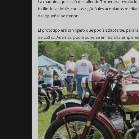
La máquina que salió del taller de Turner era revoluci
bicilíndrica doble, con los cigüeñales acoplados media
del cigüeñal posterior.
El prototipo era tan ligero que podía adaptarse, para l
de 250 cc. Además, podía ponerse en marcha simplemen