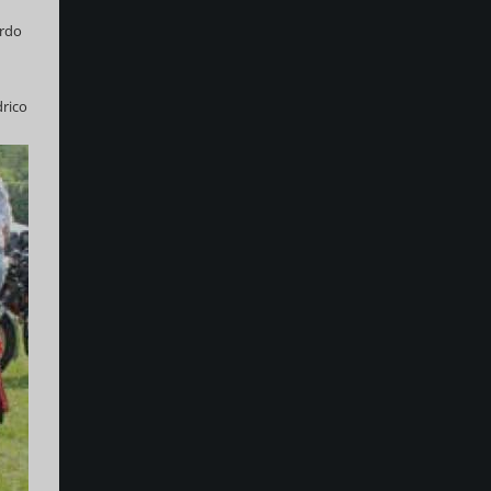
erdo
drico