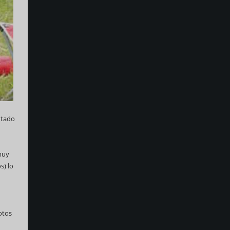
ntado
muy
s) lo
otos