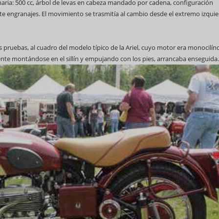
onaria: 500 cc, árbol de levas en cabeza mandado por cadena, configuración
nte engranajes. El movimiento se trasmitía al cambio desde el extremo izqui
as pruebas, al cuadro del modelo típico de la Ariel, cuyo motor era monocilín
te montándose en el sillín y empujando con los pies, arrancaba enseguida.