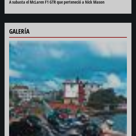
A subasta el McLaren F1 GTR que perteneció a Nick Mason
GALERÍA
Harli