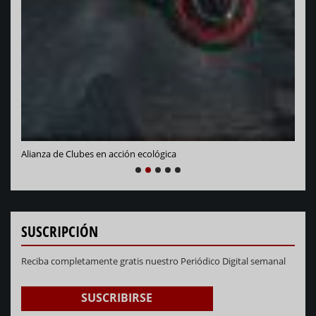
Vara
Alianza de Clubes en acción ecológica
NEXT
PREVIOUS
1
2
3
4
5
SUSCRIPCIÓN
Reciba completamente gratis nuestro Periódico Digital semanal
SUSCRIBIRSE