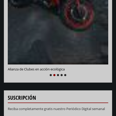
Vara
Alianza de Clubes en acción ecológica
NEXT
PREVIOUS
1
2
3
4
5
SUSCRIPCIÓN
Reciba completamente gratis nuestro Periódico Digital semanal