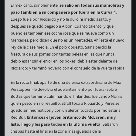
El mexicano, simplemente,
se salió en todas sus maniobras y
pasó también a su compañero por fuera en la Curva 4.
Luego fue a por Ricciardo y no le duró ni medio asalto, y
después se quedó pegado a Albon. Cuánto talento, y qué
bueno es también ese coche rosa que se mueve como un
Mercedes, pero dicen que no es un Mercedes. Ahí está el nuevo
rey de la clase media. En el polo opuesto, Sainz perdió la
frescura de sus gomas con tantas peleas en las que nunca
debió estar (sin el error en los boxes, debía estar delante de
Ricciardo) y terminó noveno con el consuelo de la vuelta rápida.
En la recta final, aparte de una defensa extraordinaria de Max
Verstappen (le devolvió el adelantamiento por fuera) sobre
Bottas que terminó culminando el finlandés, fue Lando Norris
quien pescó en río revuelto. Stroll tocó a Ricciardo y Pérez se
quedó sin neumáticos y con un alerón tocado por molestar al
Red Bull.
Entonces el joven británico de McLaren, muy
listo, llegó y les pasó todos en la última vuelta.
Saltaron
chispas hasta el final en la zona más igualada de la