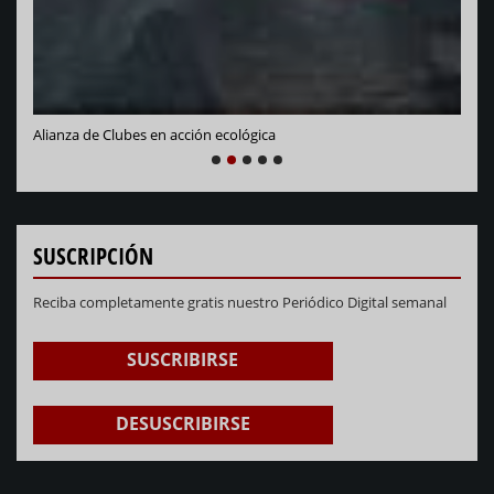
Alianza de Clubes en acción ecológica
NEXT
PREVIOUS
1
2
3
4
5
SUSCRIPCIÓN
Reciba completamente gratis nuestro Periódico Digital semanal
SUSCRIBIRSE
DESUSCRIBIRSE