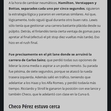
A la hora de cambiar neumáticos,
Hamilton, Verstappen y
Bottas, separados cada uno por cinco segundos
, siguieron
la estrategia lógica y pararon en ventanas similares. Así que,
lógicamente, todo siguió igual durante otro buen rato. Lewis
sólo tenía que gestionar una carrera bastante plácida desde su
púlpito. Detrás, el finlandés tenía cierta ventaja de gomas para
apretar al final (efectuó el pit stop diez vueltas más tarde). Eso
hizo en el rush final.
Fue precisamente en el pit lane donde se arruinó la
carrera de Carlos Sainz
, que perdió todas sus opciones de
liderar la zona media o aspirar a un podio remoto. Su parada
fue pésima, de siete segundos, porque se atascó la rueda
trasera izquierda. Además salió en tráfico, teniendo que
adelantar a los Haas y los Alfa Romeo, y perdió todavía más
tiempo. Ricciardo y Stroll le ganaron la posición con ese lance y
también Checo, que le adelantó con clase en la Curva 6.
Checo Pérez estuvo cerca