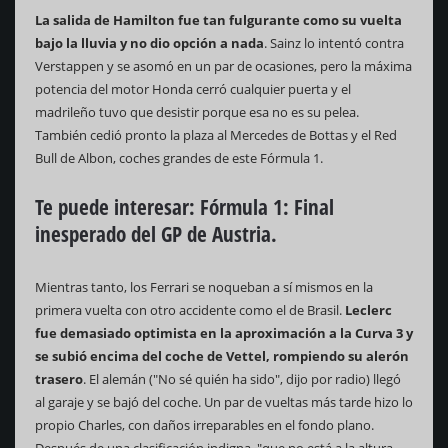
La salida de Hamilton fue tan fulgurante como su vuelta
bajo la lluvia y no dio opción a nada
. Sainz lo intentó contra
Verstappen y se asomó en un par de ocasiones, pero la máxima
potencia del motor Honda cerró cualquier puerta y el
madrileño tuvo que desistir porque esa no es su pelea.
También cedió pronto la plaza al Mercedes de Bottas y el Red
Bull de Albon, coches grandes de este Fórmula 1.
Te puede interesar:
Fórmula 1: Final
inesperado del GP de Austria.
Mientras tanto, los Ferrari se noqueban a sí mismos en la
primera vuelta con otro accidente como el de Brasil.
Leclerc
fue demasiado optimista en la aproximación a la Curva 3 y
se subió encima del coche de Vettel, rompiendo su alerón
trasero
. El alemán ("No sé quién ha sido", dijo por radio) llegó
al garaje y se bajó del coche. Un par de vueltas más tarde hizo lo
propio Charles, con daños irreparables en el fondo plano.
Después de una clasificación indigna, "que no está a la altura