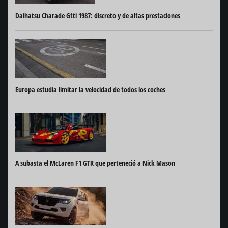
Daihatsu Charade Gtti 1987: discreto y de altas prestaciones
Europa estudia limitar la velocidad de todos los coches
A subasta el McLaren F1 GTR que perteneció a Nick Mason