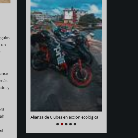
egalos
s un
e
cance
Varadero Racing
y más
e La Habana
ado, y
era
yah
Alianza de Clubes en acción ecológica
NEXT
PREVIOUS
1
2
3
4
5
el