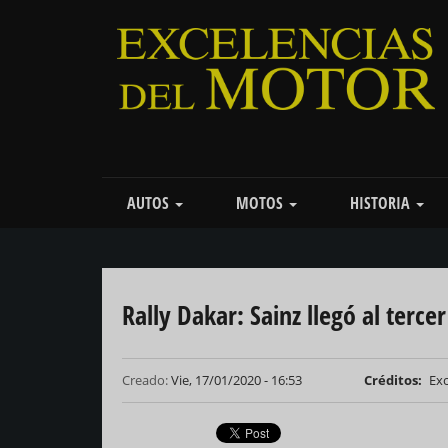
Pasar
al
contenido
principal
Main
AUTOS
MOTOS
HISTORIA
navigation
Rally Dakar: Sainz llegó al terce
Creado:
Vie, 17/01/2020 - 16:53
Créditos
Exc