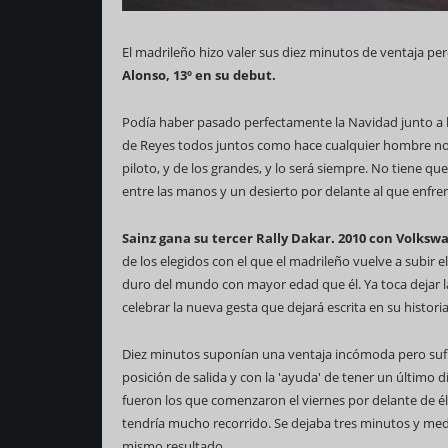
El madrileño hizo valer sus diez minutos de ventaja perd
Alonso, 13º en su debut.
Podía haber pasado perfectamente la Navidad junto a los 
de Reyes todos juntos como hace cualquier hombre no
piloto, y de los grandes, y lo será siempre. No tiene 
entre las manos y un desierto por delante al que enfr
Sainz gana su tercer Rally Dakar. 2010 con Volksw
de los elegidos con el que el madrileño vuelve a subir e
duro del mundo con mayor edad que él. Ya toca dejar la
celebrar la nueva gesta que dejará escrita en su histori
Diez minutos suponían una ventaja incómoda pero suficie
posición de salida y con la 'ayuda' de tener un último 
fueron los que comenzaron el viernes por delante de él
tendría mucho recorrido. Se dejaba tres minutos y medio
mismo resultado…