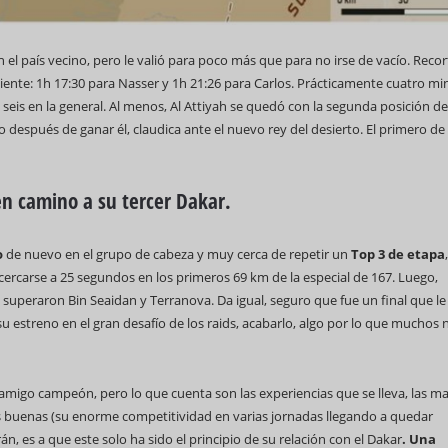
n el país vecino, pero le valió para poco más que para no irse de vacío. Reco
ficiente: 1h 17:30 para Nasser y 1h 21:26 para Carlos. Prácticamente cuatro m
eis en la general. Al menos, Al Attiyah se quedó con la segunda posición de
o después de ganar él, claudica ante el nuevo rey del desierto. El primero de
en camino a su tercer Dakar.
o
de nuevo en el grupo de cabeza y muy cerca de repetir un
Top 3 de etapa
cercarse a 25 segundos en los primeros 69 km de la especial de 167. Luego,
 superaron Bin Seaidan y Terranova. Da igual, seguro que fue un final que le
u estreno en el gran desafío de los raids, acabarlo, algo por lo que muchos 
 amigo campeón, pero lo que cuenta son las experiencias que se lleva, las ma
las buenas (su enorme competitividad en varias jornadas llegando a quedar
án, es a que este solo ha sido el principio de su relación con el Dakar
. Una