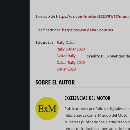
Tomado de
https://as.com/motor/2020/01/17/mas_
Clasificaciones:
https://www.dakar.com/es
Etiquetas
Rally Dakar
Rally Dakar 2020
Dakar Rally
Créditos
Excelencias d
Dakar Rally 2020
Dakar 2020
SOBRE EL AUTOR
EXCELENCIAS DEL MOTOR
Publicaciones periódicas (digitales e 
relacionadas con el Mundo del Motor (e
Nuestras publicaciones diarias traen las
temas de industria y mercado, de la m