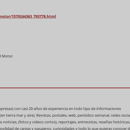
motor/1579244363_793778.html
el Motor
impresas) con casi 20 años de experiencia en todo tipo de informaciones
n tierra mar y aire). Revistas, postales, web, periódico semanal, redes socia
 noticias, (fotos y videos cortos), reportajes, entrevistas, reseñas históricas
ovilidad de cargas y pasajeros, curiosidades y todo lo que quieras conocer d