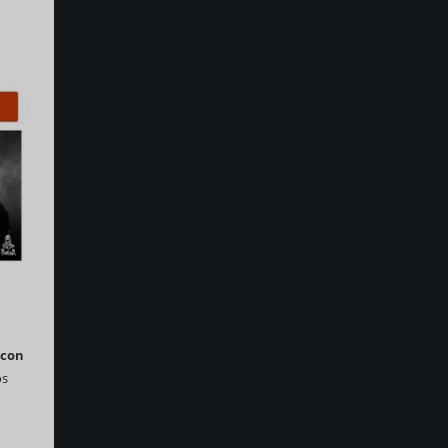
 con
os