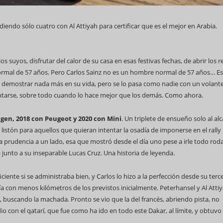
iendo sólo cuatro con Al Attiyah para certificar que es el mejor en Arabia.
suyos, disfrutar del calor de su casa en esas festivas fechas, de abrir los r
69 Campeonato Mundial WCC
rmal de 57 años. Pero Carlos Sainz no es un hombre normal de 57 años… E
que demostrar nada más en su vida, pero se lo pasa como nadie con un volant
entarse, sobre todo cuando lo hace mejor que los demás. Como ahora.
agen, 2018 con Peugeot y 2020 con Mini
. Un triplete de ensueño solo al al
l listón para aquellos que quieran intentar la osadía de imponerse en el rall
Feria Internacional d
 prudencia a un lado, esa que mostró desde el día uno pese a irle todo rod
(Fihav) 2023
a junto a su inseparable Lucas Cruz. Una historia de leyenda.
nte si se administraba bien, y Carlos lo hizo a la perfección desde su terc
día con menos kilómetros de los previstos inicialmente. Peterhansel y Al Atti
, buscando la machada. Pronto se vio que la del francés, abriendo pista, no
 con el qatarí, que fue como ha ido en todo este Dakar, al límite, y obtuvo 