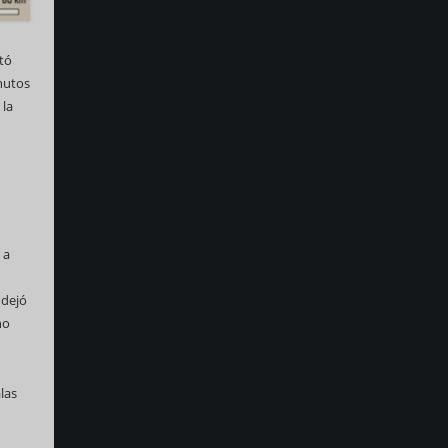
rtó
inutos
 la
, a
 dejó
no
las