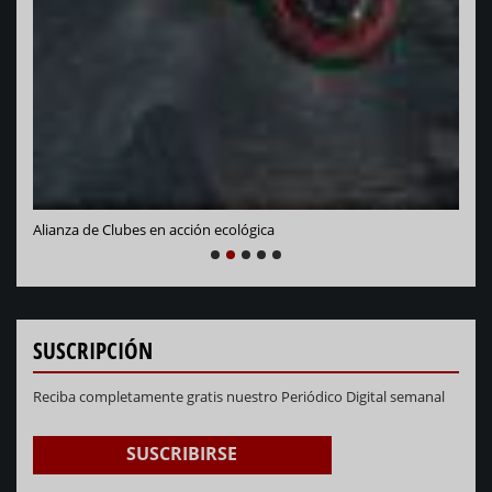
Alianza de Clubes en acción ecológica
NEXT
PREVIOUS
1
2
3
4
5
SUSCRIPCIÓN
Reciba completamente gratis nuestro Periódico Digital semanal
SUSCRIBIRSE