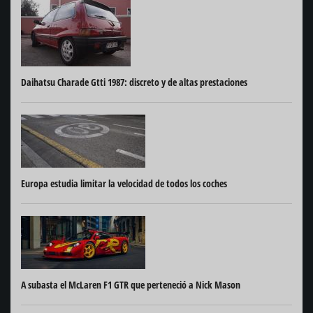
Daihatsu Charade Gtti 1987: discreto y de altas prestaciones
Europa estudia limitar la velocidad de todos los coches
A subasta el McLaren F1 GTR que perteneció a Nick Mason