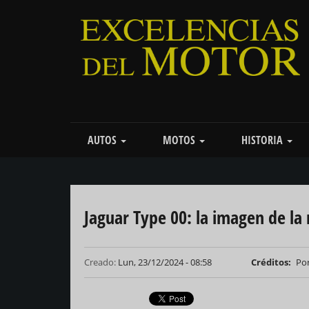
Pasar
al
contenido
principal
Main
AUTOS
MOTOS
HISTORIA
navigation
Jaguar Type 00: la imagen de la
Creado:
Lun, 23/12/2024 - 08:58
Créditos
Por