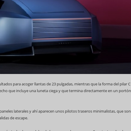
ados para acoger llantas de 23 pulgadas, mientras que la forma del pilar C
echo que incluye una luneta ciega y que termina directamente en un portón
paneles laterales y ahí aparecen unos pilotos traseros minimalistas, que son
alidas de escape.