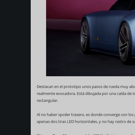
Destacan en el prototipo unos pasos de rueda muy abult
realmente evocadora. Está dibujada por una caída de t
rectangular.
Al no haber spoiler trasero, es donde converge con los 
apenas dos tiras LED horizontales, y no hay rastro de s