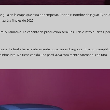
de guía en la etapa que está por empezar. Recibe el nombre de Jaguar Type 0
nzará a finales de 2025.
 muy llamativo. La variante de producción será un GT de cuatro puertas, pe
l WCC
 presente hasta hace relativamente poco. Sin embargo, cambia por completo
inimalista. No tiene cabida una parrilla, va totalmente carenado, con una
Feria Internacional de La Habana
(Fihav) 2023
Alianza de Clubes en 