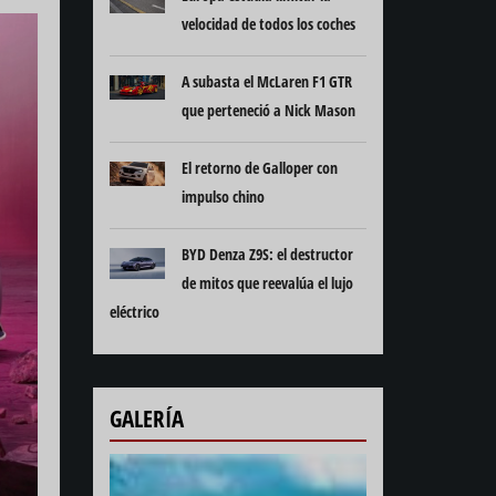
velocidad de todos los coches
A subasta el McLaren F1 GTR
que perteneció a Nick Mason
El retorno de Galloper con
impulso chino
BYD Denza Z9S: el destructor
de mitos que reevalúa el lujo
eléctrico
GALERÍA