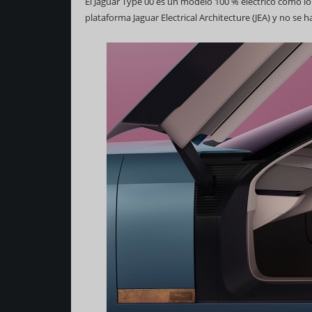
El Jaguar Type 00 es un modelo 100 % eléctrico como lo
plataforma Jaguar Electrical Architecture (JEA) y no s