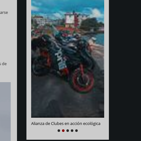
garse
s de
Varadero Racing
e La Habana
Alianza de Clubes en acción ecológica
NEXT
PREVIOUS
1
2
3
4
5