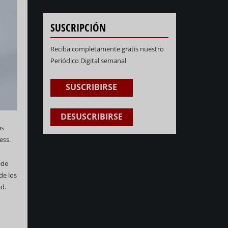
SUSCRIPCIÓN
Reciba completamente gratis nuestro
Periódico Digital semanal
SUSCRIBIRSE
DESUSCRIBIRSE
as
ess.
ede
de los
d.