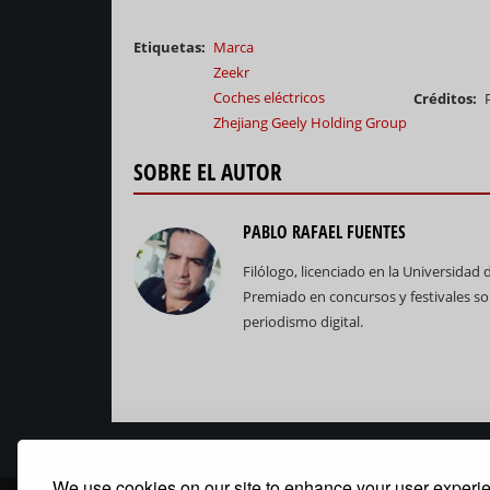
Etiquetas
Marca
Zeekr
Coches eléctricos
Créditos
Zhejiang Geely Holding Group
SOBRE EL AUTOR
PABLO RAFAEL FUENTES
Filólogo, licenciado en la Universidad 
Premiado en concursos y festivales so
periodismo digital.
We use cookies on our site to enhance your user experi