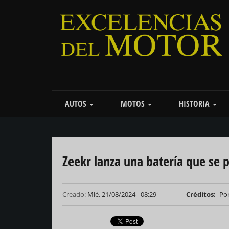
Pasar
al
contenido
principal
Main
AUTOS
MOTOS
HISTORIA
navigation
Zeekr lanza una batería que se 
Creado:
Mié, 21/08/2024 - 08:29
Créditos
Por