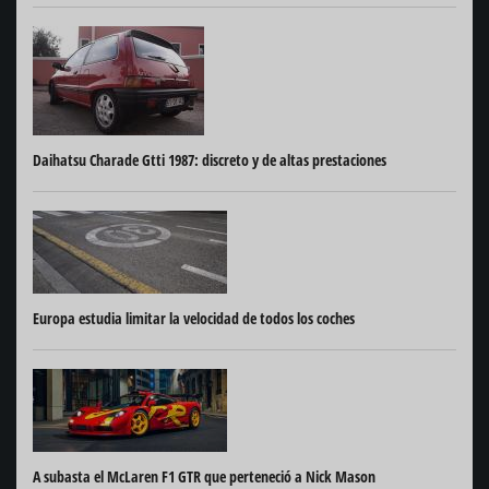
Daihatsu Charade Gtti 1987: discreto y de altas prestaciones
Europa estudia limitar la velocidad de todos los coches
A subasta el McLaren F1 GTR que perteneció a Nick Mason