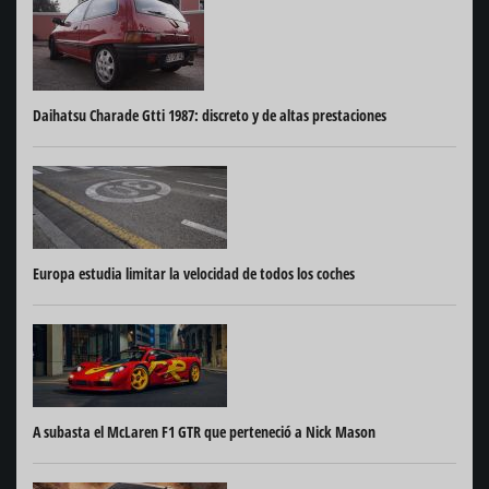
Daihatsu Charade Gtti 1987: discreto y de altas prestaciones
Europa estudia limitar la velocidad de todos los coches
A subasta el McLaren F1 GTR que perteneció a Nick Mason