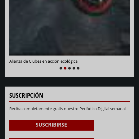
Alianza de Clubes en acción ecológica
NEXT
PREVIOUS
1
2
3
4
5
SUSCRIPCIÓN
Reciba completamente gratis nuestro Periódico Digital semanal
SUSCRIBIRSE