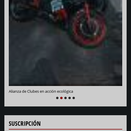
Vara
Alianza de Clubes en acción ecológica
NEXT
PREVIOUS
1
2
3
4
5
SUSCRIPCIÓN