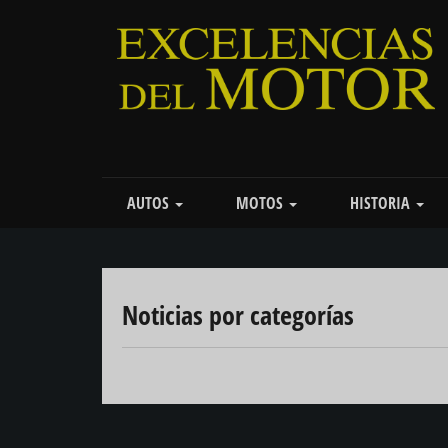
Pasar
al
contenido
principal
Main
AUTOS
MOTOS
HISTORIA
navigation
Noticias por categorías