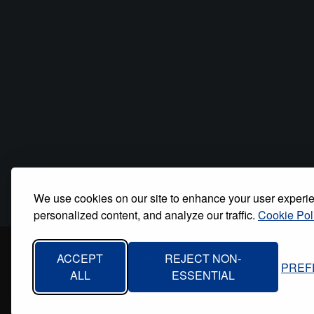
We use cookies on our site to enhance your user experi
personalized content, and analyze our traffic.
Cookie Pol
Inicio
Quiénes somos
Contacto
Polí
ACCEPT
REJECT NON-
PREF
Footer
ALL
ESSENTIAL
menu