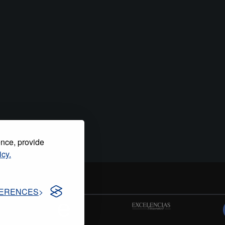
ence, provide
icy.
tica de privacidad
ERENCES