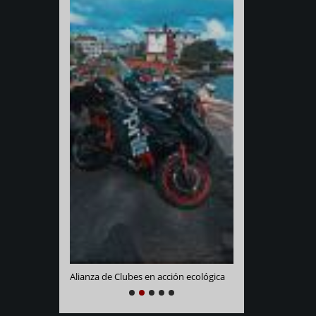
Varadero Racing
e La Habana
Alianza de Clubes en acción ecológica
NEXT
PREVIOUS
1
2
3
4
5