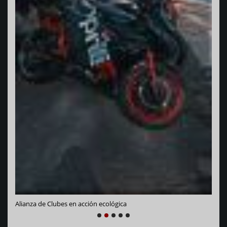
Vara
Alianza de Clubes en acción ecológica
NEXT
PREVIOUS
1
2
3
4
5