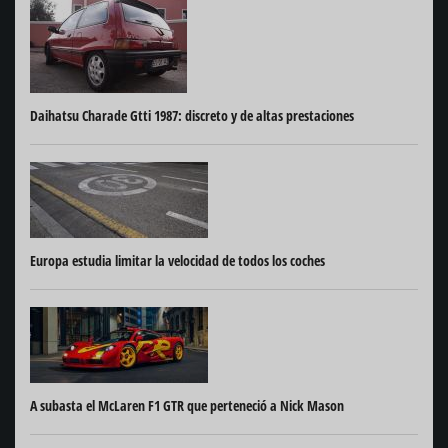
Daihatsu Charade Gtti 1987: discreto y de altas prestaciones
Europa estudia limitar la velocidad de todos los coches
A subasta el McLaren F1 GTR que perteneció a Nick Mason