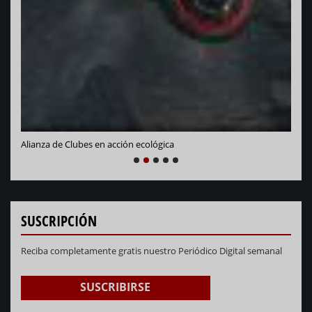
Alianza de Clubes en acción ecológica
NEXT
PREVIOUS
1
2
3
4
5
SUSCRIPCIÓN
Reciba completamente gratis nuestro Periódico Digital semanal
SUSCRIBIRSE