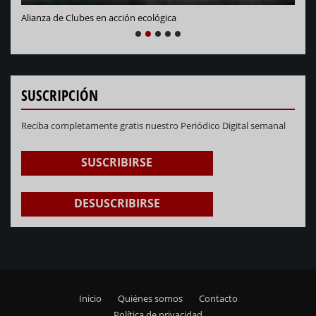
Alianza de Clubes en acción ecológica
NEXT
PREVIOUS
1
2
3
4
5
SUSCRIPCIÓN
Reciba completamente gratis nuestro Periódico Digital semanal
SUSCRIBIRSE
DESUSCRIBIRSE
Inicio
Quiénes somos
Contacto
Footer
Política de privacidad