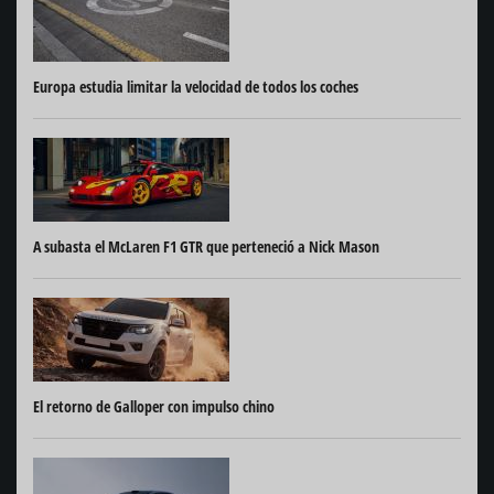
Europa estudia limitar la velocidad de todos los coches
A subasta el McLaren F1 GTR que perteneció a Nick Mason
El retorno de Galloper con impulso chino