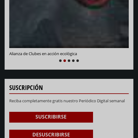
NEXT
PREVIOUS
1
2
3
4
5
SUSCRIPCIÓN
Reciba completamente gratis nuestro Periódico Digital semanal
SUSCRIBIRSE
DESUSCRIBIRSE