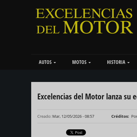
Pasar
al
contenido
principal
Main
AUTOS
MOTOS
HISTORIA
navigation
Excelencias del Motor lanza su 
Creado:
Mar, 12/05/2026 - 08:57
Créditos
Por