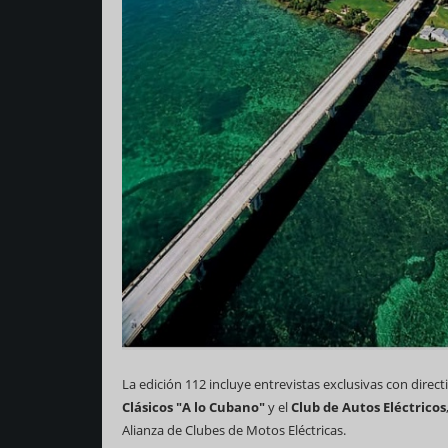
La edición 112 incluye entrevistas exclusivas con direc
Clásicos
"A lo Cubano"
y el
Club de Autos Eléctricos
Alianza de Clubes de Motos Eléctricas.