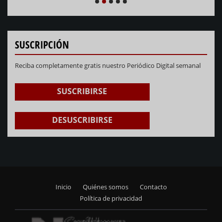
NEXT
PREVIOUS
1
2
3
4
5
SUSCRIPCIÓN
Reciba completamente gratis nuestro Periódico Digital semanal
SUSCRIBIRSE
DESUSCRIBIRSE
Inicio
Quiénes somos
Contacto
Footer
Política de privacidad
menu