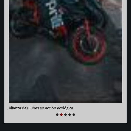
Vara
Alianza de Clubes en acción ecológica
NEXT
PREVIOUS
1
2
3
4
5