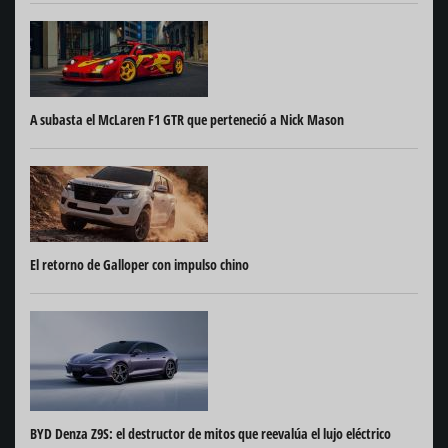
A subasta el McLaren F1 GTR que perteneció a Nick Mason
El retorno de Galloper con impulso chino
BYD Denza Z9S: el destructor de mitos que reevalúa el lujo eléctrico