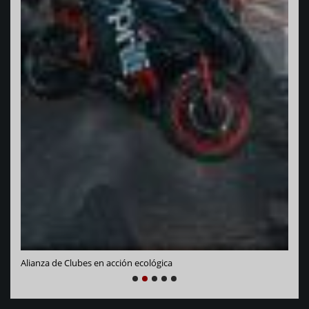
Vara
Alianza de Clubes en acción ecológica
NEXT
PREVIOUS
1
2
3
4
5