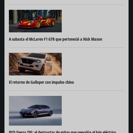
A subasta el McLaren F1 GTR que perteneció a Nick Mason
El retorno de Galloper con impulso chino
BYD Denza Z9S: el destructor de mitos que reevalúa el lujo eléctrico