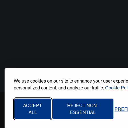
We use cookies on our site to enhance your user experi
personalized content, and analyze our traffic.
Cookie Pol
Inicio
Quiénes somos
Contacto
Polí
ACCEPT
REJECT NON-
PREF
Footer
ALL
ESSENTIAL
menu