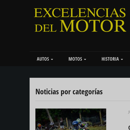
Pasar
al
contenido
principal
Main
AUTOS
MOTOS
HISTORIA
navigation
Noticias por categorías
J