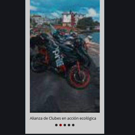
Varadero Racing
e La Habana
Alianza de Clubes en acción ecológica
NEXT
PREVIOUS
1
2
3
4
5