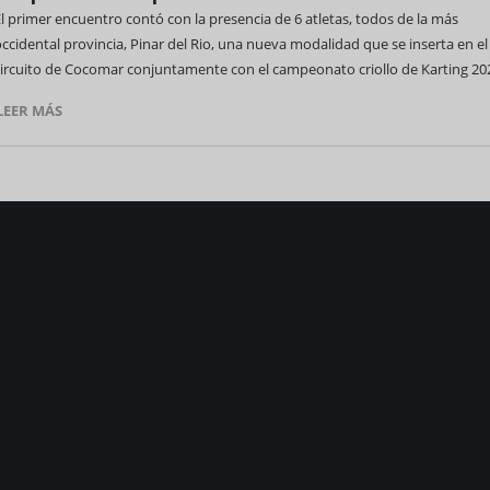
l primer encuentro contó con la presencia de 6 atletas, todos de la más
ccidental provincia, Pinar del Rio, una nueva modalidad que se inserta en el
circuito de Cocomar conjuntamente con el campeonato criollo de Karting 20
LEER MÁS