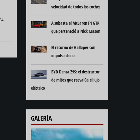
velocidad de todos los coches
24
A subasta el McLaren F1 GTR
que perteneció a Nick Mason
El retorno de Galloper con
impulso chino
BYD Denza Z9S: el destructor
de mitos que reevalúa el lujo
eléctrico
GALERÍA