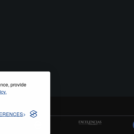
ence, provide
icy.
tica de privacidad
ERENCES