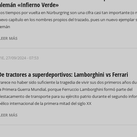
alemán «Infierno Verde»
Los tiempos por vuelta en Nürburgring son una cifra casi tan importante (o 
nuevo capítulo en los nombres propios del trazado, pues un nuevo ejemplar 
alemán
LEER MÁS
IE, 27/09/2024 - 07:53
De tractores a superdeportivos: Lamborghini vs Ferrari
arece no haber sido suficiente la tragedia de vivir sus dos primeros años d
la Primera Guerra Mundial, porque Ferruccio Lamborghini formó parte del
destacamento de transporte para su ejército patrio durante el segundo info
élico internacional de la primera mitad del siglo XX
LEER MÁS