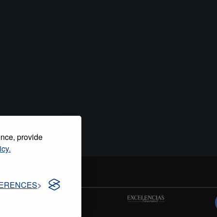
ence, provide
icy.
tica de privacidad
ERENCES