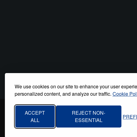
We use cookies on our site to enhance your user experi
personalized content, and analyze our traffic.
Cookie Pol
Inicio
Quiénes somos
Contacto
Polí
ACCEPT
REJECT NON-
PREF
Footer
ALL
ESSENTIAL
menu