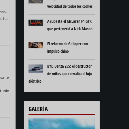
velocidad de todos los coches
más)
se ha
A subasta el McLaren F1 GTR
que perteneció a Nick Mason
El retorno de Galloper con
impulso chino
BYD Denza Z9S: el destructor
de mitos que reevalúa el lujo
urante
eléctrico
rtunio
GALERÍA