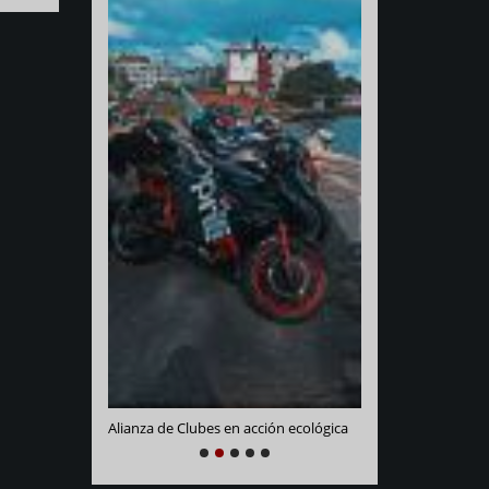
Varadero Racing
e La Habana
Alianza de Clubes en acción ecológica
NEXT
PREVIOUS
1
2
3
4
5