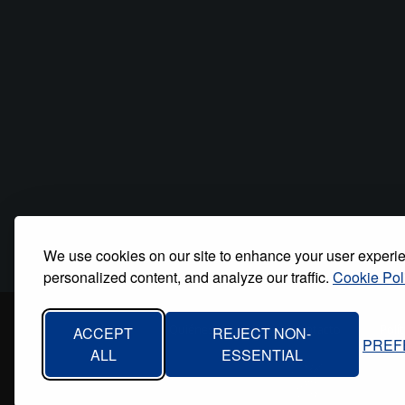
We use cookies on our site to enhance your user experi
personalized content, and analyze our traffic.
Cookie Pol
Inicio
Quiénes somos
Contacto
Polí
ACCEPT
REJECT NON-
PREF
Footer
ALL
ESSENTIAL
menu