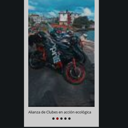
Varadero Racing
e La Habana
Alianza de Clubes en acción ecológica
NEXT
PREVIOUS
1
2
3
4
5