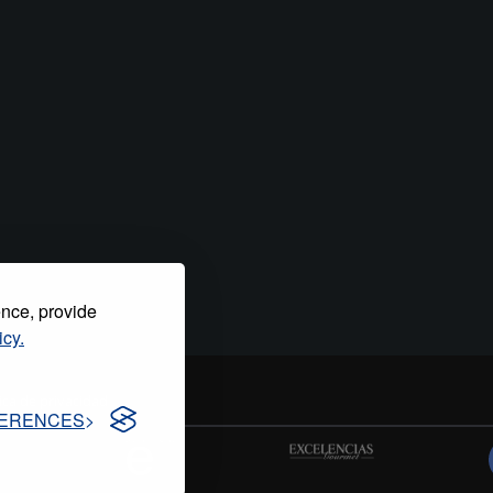
ence, provide
icy.
tica de privacidad
ERENCES