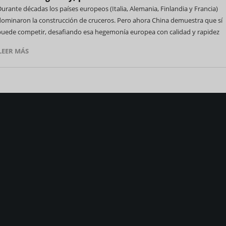
urante décadas los países europeos (Italia, Alemania, Finlandia y Francia)
dominaron la construcción de cruceros. Pero ahora China demuestra que sí
puede competir, desafiando esa hegemonía europea con calidad y rapidez
LEER MÁS