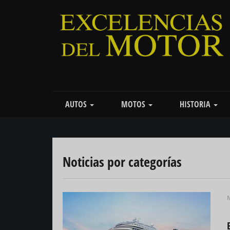
Pasar
al
contenido
principal
Main
AUTOS
MOTOS
HISTORIA
navigation
Noticias por categorías
M