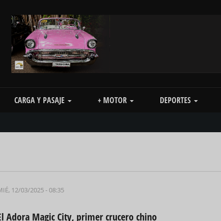
CARGA Y PASAJE
+ MOTOR
DEPORTES
IÉ, 12/03/2025 - 08:35
El Adora Magic City, primer crucero chino