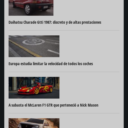
Daihatsu Charade Gtti 1987: discreto y de altas prestaciones
Europa estudia limitar la velocidad de todos los coches
A subasta el McLaren F1 GTR que perteneció a Nick Mason