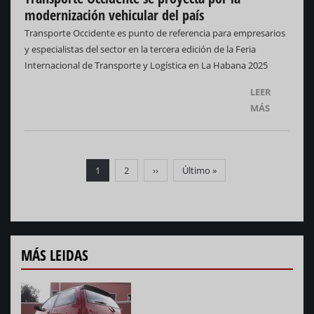
modernización vehicular del país
Transporte Occidente es punto de referencia para empresarios
y especialistas del sector en la tercera edición de la Feria
Internacional de Transporte y Logística en La Habana 2025
LEER
MÁS
Paginación
Página
1
Página
2
Siguiente
››
Última
Último »
actual
página
página
MÁS LEIDAS