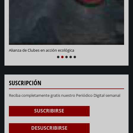
Alianza de Clubes en acción ecológica
NEXT
PREVIOUS
1
2
3
4
5
SUSCRIPCIÓN
Reciba completamente gratis nuestro Periódico Digital semanal
SUSCRIBIRSE
DESUSCRIBIRSE