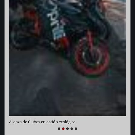
Vara
Alianza de Clubes en acción ecológica
NEXT
PREVIOUS
1
2
3
4
5