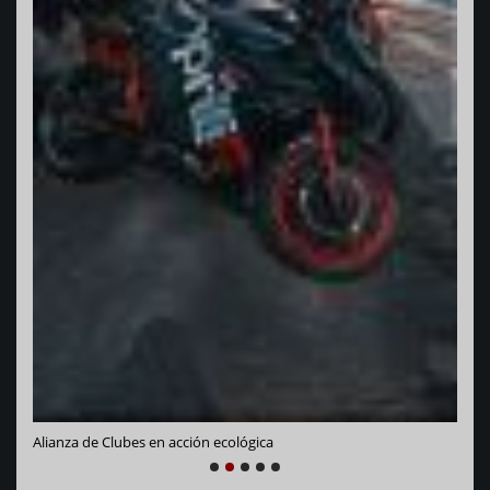
Vara
Alianza de Clubes en acción ecológica
NEXT
PREVIOUS
1
2
3
4
5