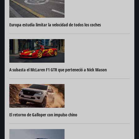
Europa estudia limitar la velocidad de todos los coches
A subasta el McLaren F1 GTR que perteneció a Nick Mason
El retorno de Galloper con impulso chino