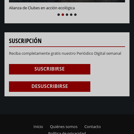
Alianza de Clubes en acción ecológica
NEXT
PREVIOUS
1
2
3
4
5
SUSCRIPCIÓN
Reciba completamente gratis nuestro Periódico Digital semanal
SUSCRIBIRSE
DESUSCRIBIRSE
Inicio
Quiénes somos
Contacto
Footer
Política de privacidad