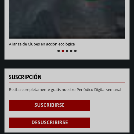
Alianza de Clubes en acción ecológica
NEXT
PREVIOUS
1
2
3
4
5
SUSCRIPCIÓN
Reciba completamente gratis nuestro Periódico Digital semanal
SUSCRIBIRSE
DESUSCRIBIRSE