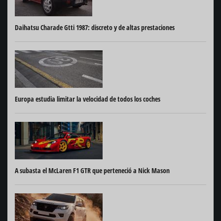
Daihatsu Charade Gtti 1987: discreto y de altas prestaciones
Europa estudia limitar la velocidad de todos los coches
A subasta el McLaren F1 GTR que perteneció a Nick Mason