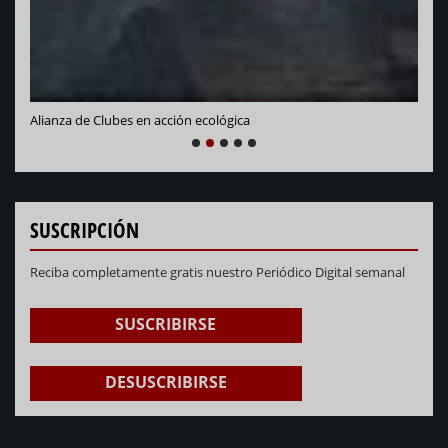
Alianza de Clubes en acción ecológica
NEXT
PREVIOUS
1
2
3
4
5
SUSCRIPCIÓN
Reciba completamente gratis nuestro Periódico Digital semanal
SUSCRIBIRSE
DESUSCRIBIRSE