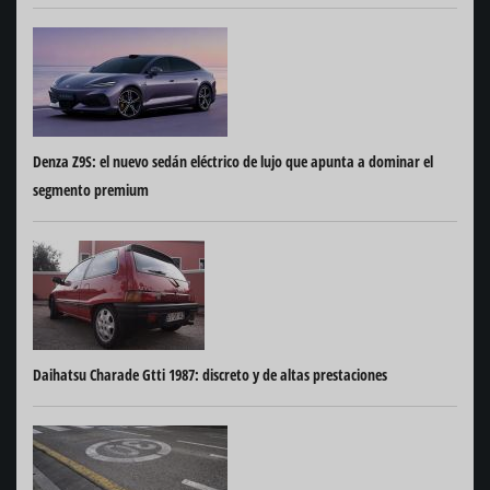
Denza Z9S: el nuevo sedán eléctrico de lujo que apunta a dominar el
segmento premium
Daihatsu Charade Gtti 1987: discreto y de altas prestaciones